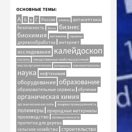
ОСНОВНЫЕ ТЕМЫ:
А
Г
антисептики
Б
Россия
В
алкены
бизнес
безопасность
белки
биохимия
витамины
гормоны
интернет
деревообработка
калейдоскоп
исследования
лекарственные свойства растений
кислоты
масла органические
наноматериалы
материалы
наука
нефтехимия
образование
оборудование
образовательные сервисы
обучение
органическая химия
органические кислоты
пищевая промышленность
полимеры
природные материалы
производство
промышленность
пропитка для дерева
строительство
сельское хозяйство