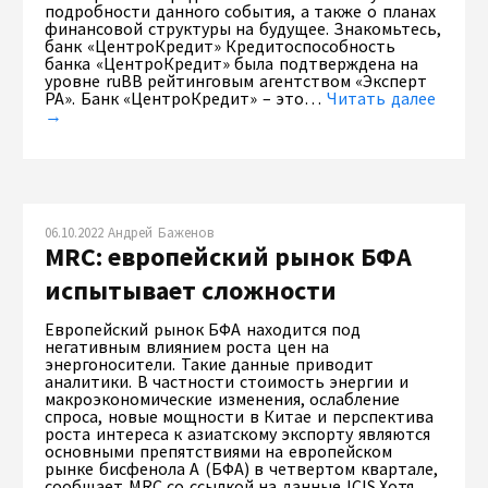
подробности данного события, а также о планах
финансовой структуры на будущее. Знакомьтесь,
банк «ЦентроКредит» Кредитоспособность
банка «ЦентроКредит» была подтверждена на
уровне ruBB рейтинговым агентством «Эксперт
РА». Банк «ЦентроКредит» – это…
Читать далее
→
06.10.2022 Андрей Баженов
MRC: европейский рынок БФА
испытывает сложности
Европейский рынок БФА находится под
негативным влиянием роста цен на
энергоносители. Такие данные приводит
аналитики. В частности стоимость энергии и
макроэкономические изменения, ослабление
спроса, новые мощности в Китае и перспектива
роста интереса к азиатскому экспорту являются
основными препятствиями на европейском
рынке бисфенола А (БФА) в четвертом квартале,
сообщает MRC со ссылкой на данные ICIS.Хотя