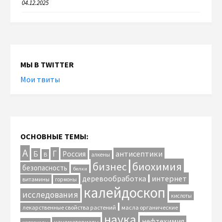
04.12.2025
МЫ В TWITTER
Мои твиты
ОСНОВНЫЕ ТЕМЫ:
А
Г
антисептики
Б
Россия
В
алкены
биохимия
бизнес
безопасность
белки
интернет
деревообработка
витамины
гормоны
калейдоскоп
исследования
кислоты
лекарственные свойства растений
масла органические
наука
нефтехимия
наноматериалы