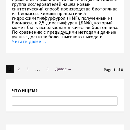
группа исследователей нашла новый
синтетический способ производства биотоплива
из биомассы. Химики превратили 5-
гидроксиметилфурфурол (HMF), полученный из
биомассы, в 2,5-диметилфуран (ДМФ), который
может быть использован в качестве биотоплива.
По сравнению с предыдущими методами данные
ученые достигли более высокого выхода и…
Читать далее →
1
2
3
…
8
Далее →
Page 1 of 8
ЧТО ИЩЕМ?