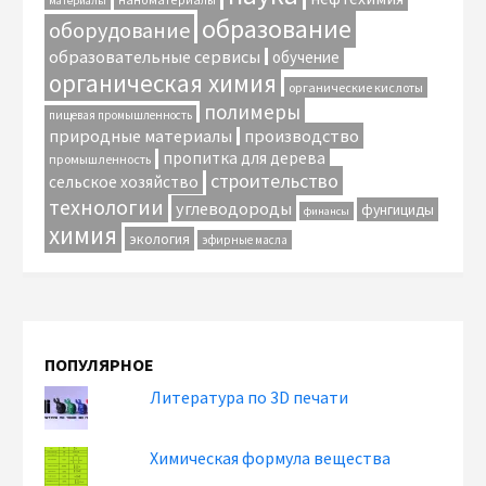
материалы
образование
оборудование
образовательные сервисы
обучение
органическая химия
органические кислоты
полимеры
пищевая промышленность
природные материалы
производство
пропитка для дерева
промышленность
строительство
сельское хозяйство
технологии
углеводороды
фунгициды
финансы
химия
экология
эфирные масла
ПОПУЛЯРНОЕ
Литература по 3D печати
Химическая формула вещества