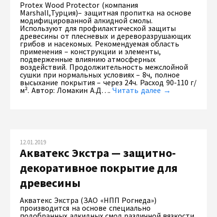
Protex Wood Protector (компания
Marshall,Турция)– защитная пропитка на основе
модифицированной алкидной смолы.
Используют для профилактической защиты
древесины от плесневых и дереворазрушающих
грибов и насекомых. Рекомендуемая область
применения – конструкции и элементы,
подверженные влиянию атмосферных
воздействий. Продолжительность межслойной
сушки при нормальных условиях – 8ч, полное
высыхание покрытия – через 24ч. Расход 90-110 г/
м². Автор: Ломакин А.Д….
Читать далее →
12.01.2019
Акватекс Экстра — защитно-
декоративное покрытие для
древесины
Акватекс Экстра (ЗАО «НПП Рогнеда»)
производится на основе специально
подобранных алкидных смол различной вязкости