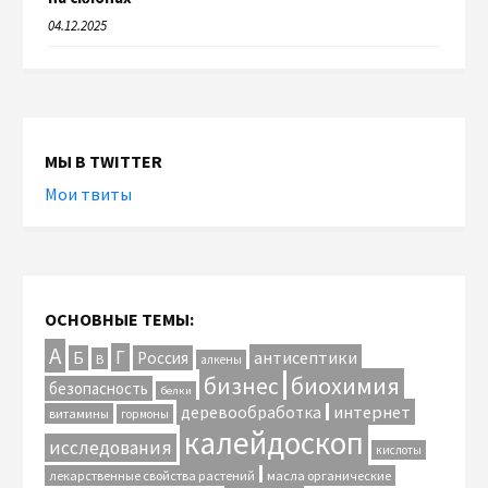
04.12.2025
МЫ В TWITTER
Мои твиты
ОСНОВНЫЕ ТЕМЫ:
А
Г
антисептики
Б
Россия
В
алкены
биохимия
бизнес
безопасность
белки
интернет
деревообработка
витамины
гормоны
калейдоскоп
исследования
кислоты
лекарственные свойства растений
масла органические