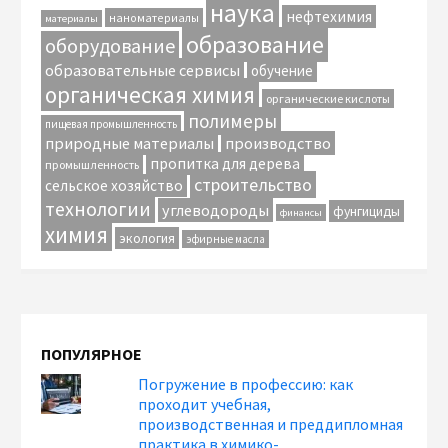
наука
нефтехимия
наноматериалы
материалы
образование
оборудование
образовательные сервисы
обучение
органическая химия
органические кислоты
полимеры
пищевая промышленность
природные материалы
производство
пропитка для дерева
промышленность
строительство
сельское хозяйство
технологии
углеводороды
фунгициды
финансы
химия
экология
эфирные масла
ПОПУЛЯРНОЕ
Погружение в профессию: как
проходит учебная,
производственная и преддипломная
практика в химико-