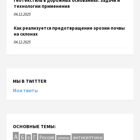
Геотекстиль в дорожных основаниях: задачи и
технологии применения
04.12.2025
Как реализуется предотвращение эрозии почвы
на склонах
04.12.2025
МЫ В TWITTER
Мои твиты
ОСНОВНЫЕ ТЕМЫ:
А
Г
антисептики
Б
Россия
В
алкены