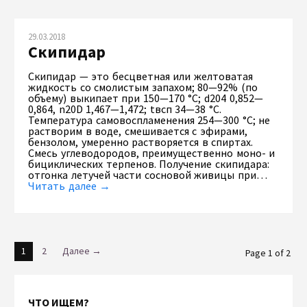
29.03.2018
Скипидар
Скипидар — это бесцветная или желтоватая
жидкость со смолистым запахом; 80—92% (по
объему) выкипает при 150—170 °С; d204 0,852—
0,864, n20D 1,467—1,472; tвсп 34—38 °С.
Температура самовоспламенения 254—300 °С; не
растворим в воде, смешивается с эфирами,
бензолом, умеренно растворяется в спиртах.
Смесь углеводородов, преимущественно моно- и
бициклических терпенов. Получение скипидара:
отгонка летучей части сосновой живицы при…
Читать далее →
1
2
Далее →
Page 1 of 2
ЧТО ИЩЕМ?