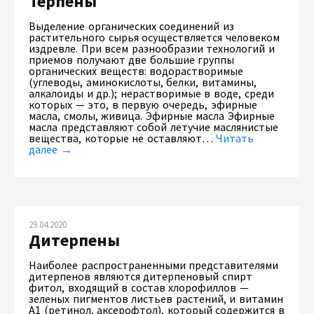
Терпены
Выделение органических соединений из
растительного сырья осуществляется человеком
издревле. При всем разнообразии технологий и
приемов получают две большие группы
органических веществ: водорастворимые
(углеводы, аминокислоты, белки, витамины,
алкалоиды и др.); нерастворимые в воде, среди
которых — это, в первую очередь, эфирные
масла, смолы, живица. Эфирные масла Эфирные
масла представляют собой летучие маслянистые
вещества, которые не оставляют…
Читать
далее →
29.04.2020
Дитерпены
Наиболее распространенными представителями
дитерпенов являются дитерпеновый спирт
фитол, входящий в состав хлорофиллов —
зеленых пигментов листьев растений, и витамин
А1 (ретинол, аксерофтол), который содержится в