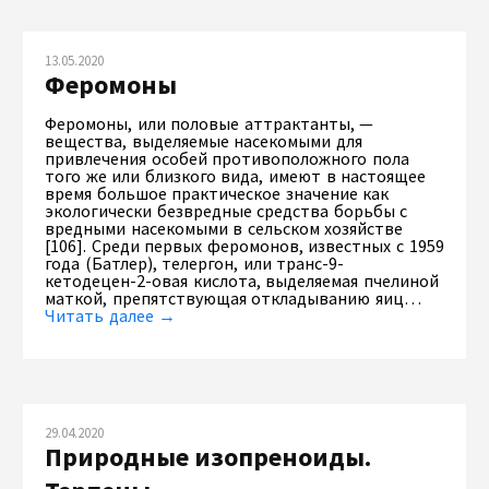
13.05.2020
Феромоны
Феромоны, или половые аттрактанты, —
вещества, выделяемые насекомыми для
привлечения особей противоположного пола
того же или близкого вида, имеют в настоящее
время большое практическое значение как
экологически безвредные средства борьбы с
вредными насекомыми в сельском хозяйстве
[106]. Среди первых феромонов, известных с 1959
года (Батлер), телергон, или транс-9-
кетодецен-2-овая кислота, выделяемая пчелиной
маткой, препятствующая откладыванию яиц…
Читать далее →
29.04.2020
Природные изопреноиды.