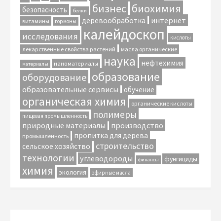
биохимия
бизнес
безопасность
белки
интернет
деревообработка
витамины
гормоны
калейдоскоп
исследования
кислоты
лекарственные свойства растений
масла органические
наука
нефтехимия
наноматериалы
материалы
образование
оборудование
образовательные сервисы
обучение
органическая химия
органические кислоты
полимеры
пищевая промышленность
природные материалы
производство
пропитка для дерева
промышленность
строительство
сельское хозяйство
технологии
углеводороды
фунгициды
финансы
химия
экология
эфирные масла