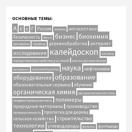
ОСНОВНЫЕ ТЕМЫ:
А
Г
антисептики
Б
Россия
В
алкены
биохимия
бизнес
безопасность
белки
интернет
деревообработка
витамины
гормоны
калейдоскоп
исследования
кислоты
лекарственные свойства растений
масла органические
наука
нефтехимия
наноматериалы
материалы
образование
оборудование
образовательные сервисы
обучение
органическая химия
органические кислоты
полимеры
пищевая промышленность
природные материалы
производство
пропитка для дерева
промышленность
строительство
сельское хозяйство
технологии
углеводороды
фунгициды
финансы