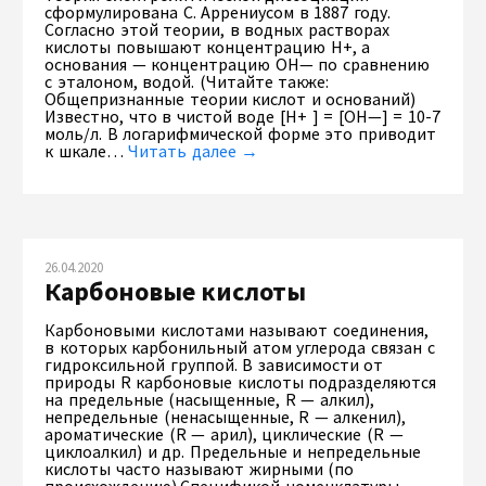
сформулирована С. Аррениусом в 1887 году.
Согласно этой теории, в водных растворах
кислоты повышают концентрацию Н+, а
основания — концентрацию ОН— по сравнению
с эталоном, водой. (Читайте также:
Общепризнанные теории кислот и оснований)
Известно, что в чистой воде [Н+ ] = [ОН—] = 10-7
моль/л. В логарифмической форме это приводит
к шкале…
Читать далее →
26.04.2020
Карбоновые кислоты
Карбоновыми кислотами называют соединения,
в которых карбонильный атом углерода связан с
гидроксильной группой. В зависимости от
природы R карбоновые кислоты подразделяются
на предельные (насыщенные, R — алкил),
непредельные (ненасыщенные, R — алкенил),
ароматические (R — арил), циклические (R —
циклоалкил) и др. Предельные и непредельные
кислоты часто называют жирными (по