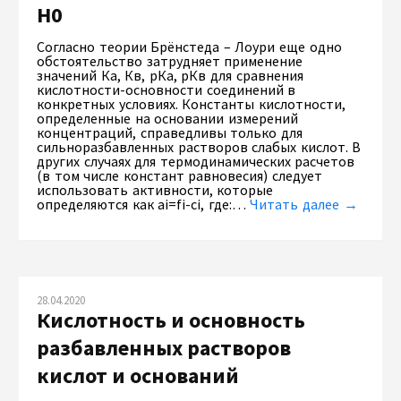
Н0
Согласно теории Брёнстеда – Лоури еще одно
обстоятельство затрудняет применение
значений Ка, Кв, рКа, рКв для сравнения
кислотности-основности соединений в
конкретных условиях. Константы кислотности,
определенные на основании измерений
концентраций, справедливы только для
сильноразбавленных растворов слабых кислот. В
других случаях для термодинамических расчетов
(в том числе констант равновесия) следует
использовать активности, которые
определяются как ai=fi-ci, где:…
Читать далее →
28.04.2020
Кислотность и основность
разбавленных растворов
кислот и оснований