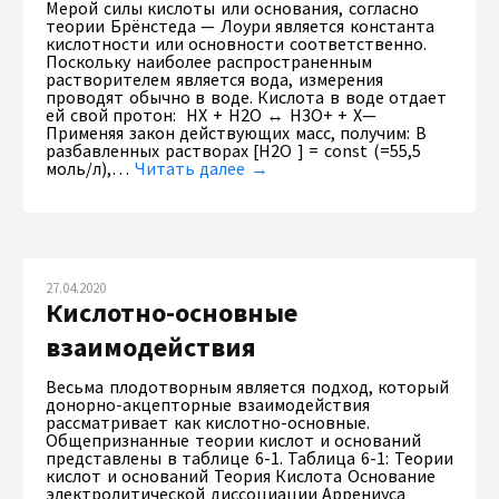
Мерой силы кислоты или основания, согласно
теории Брёнстеда — Лоури является константа
кислотности или основности соответственно.
Поскольку наиболее распространенным
растворителем является вода, измерения
проводят обычно в воде. Кислота в воде отдает
ей свой протон: НХ + Н2O ↔ Н3O+ + X—
Применяя закон действующих масс, получим: В
разбавленных растворах [Н2O ] = const (=55,5
моль/л),…
Читать далее →
27.04.2020
Кислотно-основные
взаимодействия
Весьма плодотворным является подход, который
донорно-акцепторные взаимодействия
рассматривает как кислотно-основные.
Общепризнанные теории кислот и оснований
представлены в таблице 6-1. Таблица 6-1: Теории
кислот и оснований Теория Кислота Основание
электролитической диссоциации Аррениуса