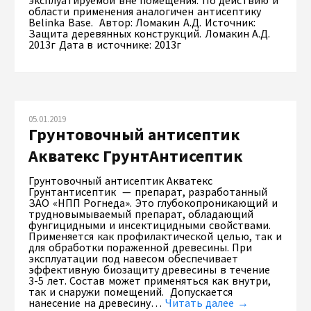
эксплуатируемой вне помещения. По действию и
области применения аналогичен антисептику
Belinka Base. Автор: Ломакин А.Д. Источник:
Защита деревянных конструкций. Ломакин А.Д.
2013г Дата в источнике: 2013г
05.01.2019
Грунтовочный антисептик
Акватекс ГрунтАнтисептик
Грунтовочный антисептик Акватекс
Грунтантисептик — препарат, разработанный
ЗАО «НПП Рогнеда». Это глубокопроникающий и
трудновымываемый препарат, обладающий
фунгицидными и инсектицидными свойствами.
Применяется как профилактической целью, так и
для обработки пораженной древесины. При
эксплуатации под навесом обеспечивает
эффективную биозащиту древесины в течение
3-5 лет. Состав может применяться как внутри,
так и снаружи помещений. Допускается
нанесение на древесину…
Читать далее →