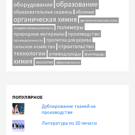
образование
оборудование
образовательные сервисы
обучение
органическая химия
органические кислоты
полимеры
пищевая промышленность
природные материалы
производство
пропитка для дерева
промышленность
строительство
сельское хозяйство
технологии
углеводороды
фунгициды
химия
экология
эфирные масла
ПОПУЛЯРНОЕ
Дублирование тканей на
производстве
Литература по 3D печати