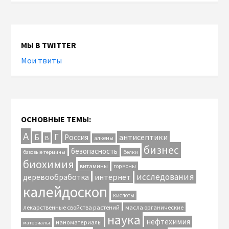
МЫ В TWITTER
Мои твиты
ОСНОВНЫЕ ТЕМЫ:
А
Г
антисептики
Б
Россия
В
алкены
бизнес
безопасность
базовые термины
белки
биохимия
витамины
гормоны
исследования
интернет
деревообработка
калейдоскоп
кислоты
лекарственные свойства растений
масла органические
наука
нефтехимия
наноматериалы
материалы