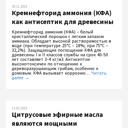
30.11.2019
Кремнефторид аммония (КФА)
как антисептик для древесины
Кремнефторид аммония (КФА) – белый
кристаллический порошок с легким запахом
аммиака. Обладает высокой растворимостью в
воде (при температуре 25°С – 18%; при 75°С –
32,2%). Защищающее поглощение КФА для
древесины I и II классов службы на срок 40-50
лет составляет 3-4 кг/м3. Антисептик
высокотоксичен по отношению к
дереворазрушающим грибам, особенно к
домовым. КФА вызывает коррозию…
Читать
далее →
11.02.2019
Цитрусовые эфирные масла
являются мощными