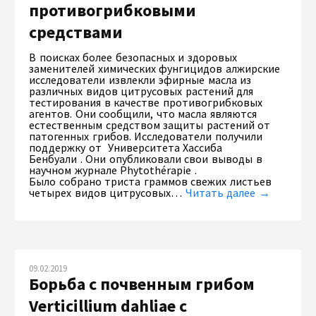
противогрибковыми
средствами
В поисках более безопасных и здоровых
заменителей химических фунгицидов алжирские
исследователи извлекли эфирные масла из
различных видов цитрусовых растений для
тестирования в качестве противогрибковых
агентов. Они сообщили, что масла являются
естественным средством защиты растений от
патогенных грибов. Исследователи получили
поддержку от Университета Хассиба
Бенбуали . Они опубликовали свои выводы в
научном журнале Phytothérapie .
Было собрано триста граммов свежих листьев
четырех видов цитрусовых…
Читать далее →
09.02.2019
Борьба с почвенным грибом
Verticillium dahliae с