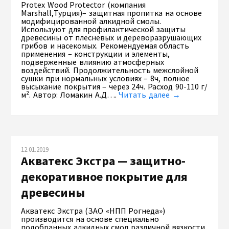
Protex Wood Protector (компания
Marshall,Турция)– защитная пропитка на основе
модифицированной алкидной смолы.
Используют для профилактической защиты
древесины от плесневых и дереворазрушающих
грибов и насекомых. Рекомендуемая область
применения – конструкции и элементы,
подверженные влиянию атмосферных
воздействий. Продолжительность межслойной
сушки при нормальных условиях – 8ч, полное
высыхание покрытия – через 24ч. Расход 90-110 г/
м². Автор: Ломакин А.Д….
Читать далее →
12.01.2019
Акватекс Экстра — защитно-
декоративное покрытие для
древесины
Акватекс Экстра (ЗАО «НПП Рогнеда»)
производится на основе специально
подобранных алкидных смол различной вязкости