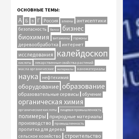
ОСНОВНЫЕ ТЕМЫ:
А
Г
антисептики
Б
Россия
В
алкены
бизнес
безопасность
белки
биохимия
витамины
гормоны
интернет
деревообработка
калейдоскоп
исследования
лекарственные свойства растений
кислоты
масла органические
наноматериалы
материалы
наука
нефтехимия
образование
оборудование
образовательные сервисы
обучение
органическая химия
органические кислоты
пищевая промышленность
полимеры
природные материалы
производство
промышленность
пропитка для дерева
строительство
сельское хозяйство