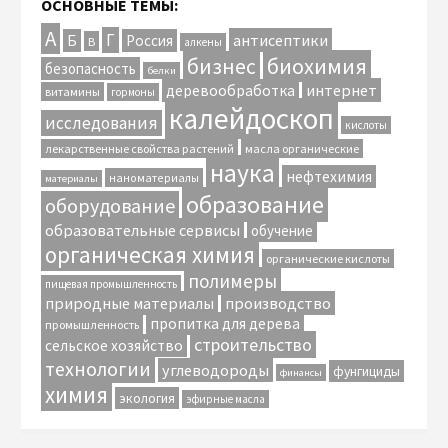
ОСНОВНЫЕ ТЕМЫ:
А
Г
антисептики
Б
Россия
В
алкены
биохимия
бизнес
безопасность
белки
интернет
деревообработка
витамины
гормоны
калейдоскоп
исследования
кислоты
лекарственные свойства растений
масла органические
наука
нефтехимия
наноматериалы
материалы
образование
оборудование
образовательные сервисы
обучение
органическая химия
органические кислоты
полимеры
пищевая промышленность
природные материалы
производство
пропитка для дерева
промышленность
строительство
сельское хозяйство
технологии
углеводороды
фунгициды
финансы
химия
экология
эфирные масла