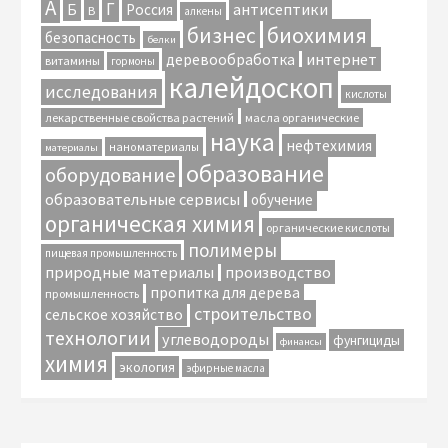
А
Г
антисептики
Б
Россия
В
алкены
биохимия
бизнес
безопасность
белки
интернет
деревообработка
витамины
гормоны
калейдоскоп
исследования
кислоты
лекарственные свойства растений
масла органические
наука
нефтехимия
наноматериалы
материалы
образование
оборудование
образовательные сервисы
обучение
органическая химия
органические кислоты
полимеры
пищевая промышленность
природные материалы
производство
пропитка для дерева
промышленность
строительство
сельское хозяйство
технологии
углеводороды
фунгициды
финансы
химия
экология
эфирные масла