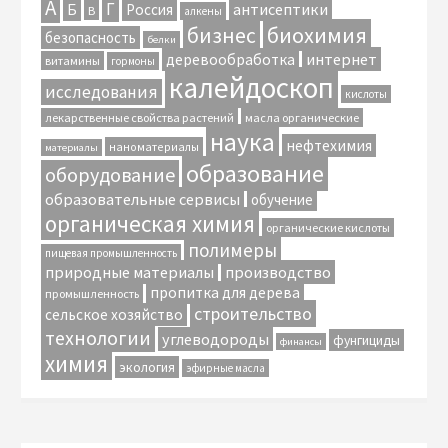
А
Г
антисептики
Б
Россия
В
алкены
биохимия
бизнес
безопасность
белки
интернет
деревообработка
витамины
гормоны
калейдоскоп
исследования
кислоты
лекарственные свойства растений
масла органические
наука
нефтехимия
наноматериалы
материалы
образование
оборудование
образовательные сервисы
обучение
органическая химия
органические кислоты
полимеры
пищевая промышленность
природные материалы
производство
пропитка для дерева
промышленность
строительство
сельское хозяйство
технологии
углеводороды
фунгициды
финансы
химия
экология
эфирные масла