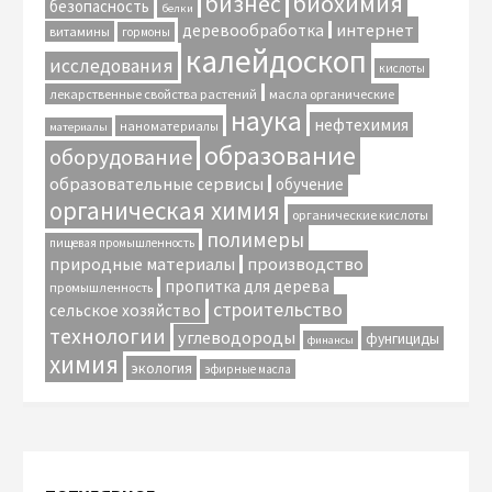
биохимия
бизнес
безопасность
белки
интернет
деревообработка
витамины
гормоны
калейдоскоп
исследования
кислоты
лекарственные свойства растений
масла органические
наука
нефтехимия
наноматериалы
материалы
образование
оборудование
образовательные сервисы
обучение
органическая химия
органические кислоты
полимеры
пищевая промышленность
природные материалы
производство
пропитка для дерева
промышленность
строительство
сельское хозяйство
технологии
углеводороды
фунгициды
финансы
химия
экология
эфирные масла