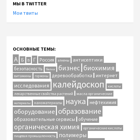
МЫ В TWITTER
Мои твиты
ОСНОВНЫЕ ТЕМЫ:
А
Г
антисептики
Б
Россия
В
алкены
биохимия
бизнес
безопасность
белки
интернет
деревообработка
витамины
гормоны
калейдоскоп
исследования
кислоты
лекарственные свойства растений
масла органические
наука
нефтехимия
наноматериалы
материалы
образование
оборудование
образовательные сервисы
обучение
органическая химия
органические кислоты
полимеры
пищевая промышленность