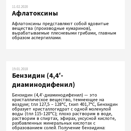
11.02.2020
Афлатоксины
Афлатоксины представляют собой ядовитые
вещества (производные кумаринов),
вырабатываемые плесневыми грибами, главным
образом аспергиллами.
19.01.2018
Бензидин (4,4′-
диаминодифенил)
Бензидин (4,4′-диаминодифенил) — это
кристаллическое вещество, темнеющее на
воздухе; tпл 127,5 – 128°С, tкип 401,7°С, Бензидин
образует кристаллогидрат с одной молекулой
воды (tпл 115-120°С); плохо растворим в воде,
растворим в спиртах, эфирах, уксусной кислоте,
разбавленных минеральных кислотах с
образованием солей. Получение бензидина: