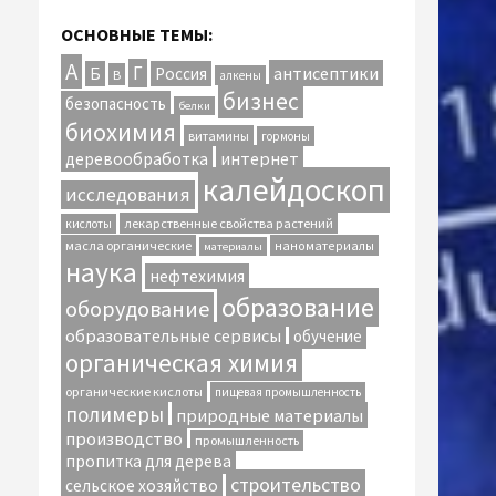
ОСНОВНЫЕ ТЕМЫ:
А
Г
антисептики
Б
Россия
В
алкены
бизнес
безопасность
белки
биохимия
витамины
гормоны
интернет
деревообработка
калейдоскоп
исследования
лекарственные свойства растений
кислоты
масла органические
наноматериалы
материалы
наука
нефтехимия
образование
оборудование
образовательные сервисы
обучение
органическая химия
органические кислоты
пищевая промышленность
полимеры
природные материалы
производство
промышленность
пропитка для дерева
строительство
сельское хозяйство