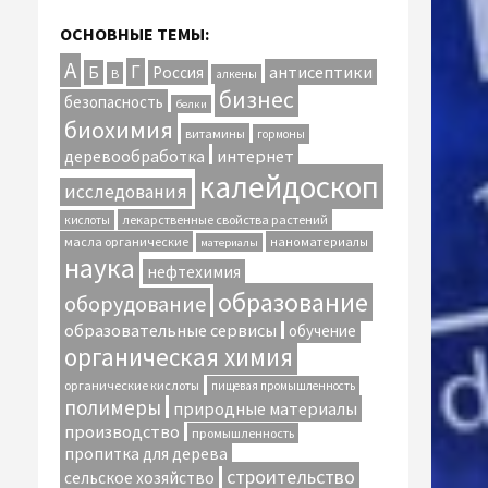
ОСНОВНЫЕ ТЕМЫ:
А
Г
антисептики
Б
Россия
В
алкены
бизнес
безопасность
белки
биохимия
витамины
гормоны
интернет
деревообработка
калейдоскоп
исследования
лекарственные свойства растений
кислоты
масла органические
наноматериалы
материалы
наука
нефтехимия
образование
оборудование
образовательные сервисы
обучение
органическая химия
органические кислоты
пищевая промышленность
полимеры
природные материалы
производство
промышленность
пропитка для дерева
строительство
сельское хозяйство