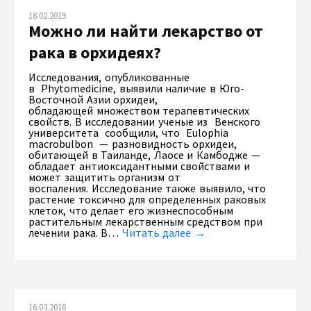
18.02.2019
Можно ли найти лекарство от
рака в орхидеях?
Исследования, опубликованные
в Phytomedicine, выявили наличие в Юго-
Восточной Азии орхидеи,
обладающей множеством терапевтических
свойств. В исследовании ученые из Венского
университета сообщили, что Eulophia
macrobulbon — разновидность орхидеи,
обитающей в Таиланде, Лаосе и Камбодже —
обладает антиоксидантными свойствами и
может защитить организм от
воспаления. Исследование также выявило, что
растение токсично для определенных раковых
клеток, что делает его жизнеспособным
растительным лекарственным средством при
лечении рака. В…
Читать далее →
16.03.2018