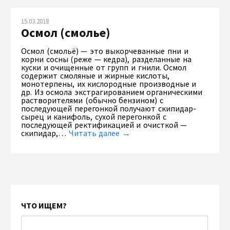
15.03.2018
Осмол (смолье)
Осмол (смольё) — это выкорчеванные пни и
корни сосны (реже — кедра), разделанные на
куски и очищенные от групп и гнили. Осмол
содержит смоляные и жирные кислоты,
монотерпены, их кислородные производные и
др. Из осмола экстрагированием органическими
растворителями (обычно бензином) с
последующей перегонкой получают скипидар-
сырец и канифоль, сухой перегонкой с
последующей ректификацией и очисткой —
скипидар,…
Читать далее →
ЧТО ИЩЕМ?