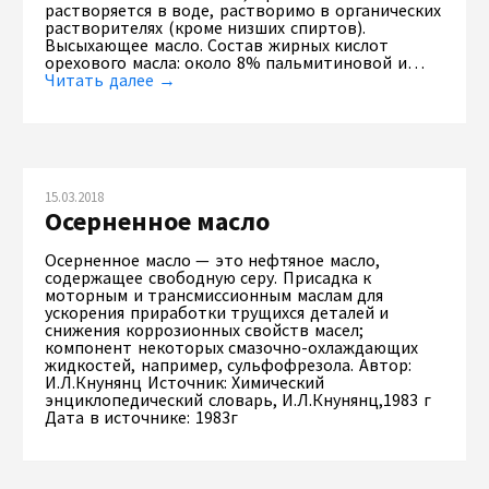
растворяется в воде, растворимо в органических
растворителях (кроме низших спиртов).
Высыхающее масло. Состав жирных кислот
орехового масла: около 8% пальмитиновой и…
Читать далее →
15.03.2018
Осерненное масло
Осерненное масло — это нефтяное масло,
содержащее свободную серу. Присадка к
моторным и трансмиссионным маслам для
ускорения приработки трущихся деталей и
снижения коррозионных свойств масел;
компонент некоторых смазочно-охлаждающих
жидкостей, например, сульфофрезола. Автор:
И.Л.Кнунянц Источник: Химический
энциклопедический словарь, И.Л.Кнунянц,1983 г
Дата в источнике: 1983г