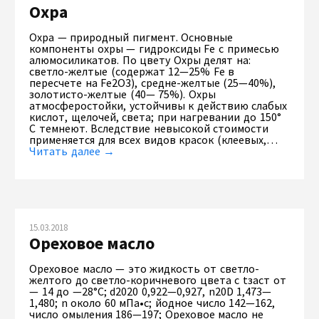
Охра
Охра — природный пигмент. Основные
компоненты охры — гидроксиды Fe с примесью
алюмосиликатов. По цвету Охры делят на:
светло-желтые (содержат 12—25% Fe в
пересчете на Fe2O3), средне-желтые (25—40%),
золотисто-желтые (40— 75%). Охры
атмосферостойки, устойчивы к действию слабых
кислот, щелочей, света; при нагревании до 150°
С темнеют. Вследствие невысокой стоимости
применяется для всех видов красок (клеевых,…
Читать далее →
15.03.2018
Ореховое масло
Ореховое масло — это жидкость от светло-
желтого до светло-коричневого цвета с tзаст от
— 14 до —28°С; d2020 0,922—0,927, n20D 1,473—
1,480; n около 60 мПа•с; йодное число 142—162,
число омыления 186—197; Ореховое масло не