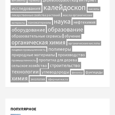
интернет
деревообработка
витамины
гормоны
калейдоскоп
исследования
кислоты
лекарственные свойства растений
масла органические
наука
нефтехимия
наноматериалы
материалы
образование
оборудование
образовательные сервисы
обучение
органическая химия
органические кислоты
полимеры
пищевая промышленность
природные материалы
производство
пропитка для дерева
промышленность
строительство
сельское хозяйство
технологии
углеводороды
фунгициды
финансы
химия
экология
эфирные масла
ПОПУЛЯРНОЕ