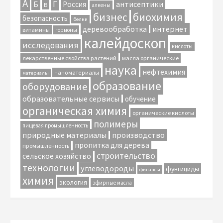
А
Г
антисептики
Б
Россия
В
алкены
биохимия
бизнес
безопасность
белки
интернет
деревообработка
витамины
гормоны
калейдоскоп
исследования
кислоты
лекарственные свойства растений
масла органические
наука
нефтехимия
наноматериалы
материалы
образование
оборудование
образовательные сервисы
обучение
органическая химия
органические кислоты
полимеры
пищевая промышленность
природные материалы
производство
пропитка для дерева
промышленность
строительство
сельское хозяйство
технологии
углеводороды
фунгициды
финансы
химия
экология
эфирные масла