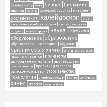
биохимия
бизнес
безопасность
белки
интернет
деревообработка
витамины
гормоны
калейдоскоп
исследования
кислоты
лекарственные свойства растений
масла органические
наука
нефтехимия
наноматериалы
материалы
образование
оборудование
образовательные сервисы
обучение
органическая химия
органические кислоты
полимеры
пищевая промышленность
природные материалы
производство
пропитка для дерева
промышленность
строительство
сельское хозяйство
технологии
углеводороды
фунгициды
финансы
химия
экология
эфирные масла