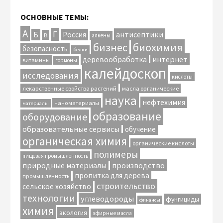
ОСНОВНЫЕ ТЕМЫ:
А
Г
антисептики
Б
Россия
В
алкены
биохимия
бизнес
безопасность
белки
интернет
деревообработка
витамины
гормоны
калейдоскоп
исследования
кислоты
лекарственные свойства растений
масла органические
наука
нефтехимия
наноматериалы
материалы
образование
оборудование
образовательные сервисы
обучение
органическая химия
органические кислоты
полимеры
пищевая промышленность
природные материалы
производство
пропитка для дерева
промышленность
строительство
сельское хозяйство
технологии
углеводороды
фунгициды
финансы
химия
экология
эфирные масла