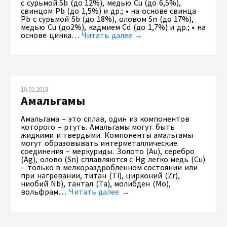
с сурьмой Sb (до 12%), медью Cu (до 6,5%),
свинцом Pb (до 1,5%) и др.; • на основе свинца
Pb с сурьмой Sb (до 18%), оловом Sn (до 17%),
медью Cu (до2%), кадмием Cd (до 1,7%) и др.; • на
основе цинка…
Читать далее →
10.01.2018
Амальгамы
Амальгама – это сплав, один из компонентов
которого – ртуть. Амальгамы могут быть
жидкими и твердыми. Компоненты амальгамы
могут образовывать интерметаллические
соединения – меркуриды. Золото (Au), серебро
(Ag), олово (Sn) сплавляются с Hg легко медь (Cu)
– только в мелкораздробленном состоянии или
при нагревании, титан (Ti), цирконий (Zr),
ниобий Nb), тантал (Ta), молибден (Mo),
вольфрам…
Читать далее →