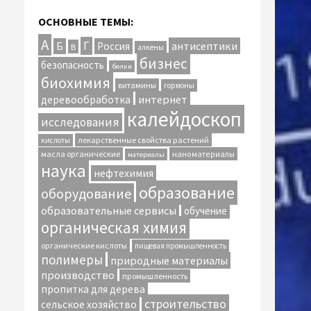
ОСНОВНЫЕ ТЕМЫ:
А
Г
антисептики
Б
Россия
В
алкены
бизнес
безопасность
белки
биохимия
витамины
гормоны
интернет
деревообработка
калейдоскоп
исследования
лекарственные свойства растений
кислоты
масла органические
наноматериалы
материалы
наука
нефтехимия
образование
оборудование
образовательные сервисы
обучение
органическая химия
органические кислоты
пищевая промышленность
полимеры
природные материалы
производство
промышленность
пропитка для дерева
строительство
сельское хозяйство