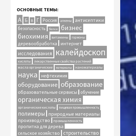
ОСНОВНЫЕ ТЕМЫ:
А
Г
антисептики
Б
Россия
В
алкены
бизнес
безопасность
белки
биохимия
витамины
гормоны
интернет
деревообработка
калейдоскоп
исследования
лекарственные свойства растений
кислоты
масла органические
наноматериалы
материалы
наука
нефтехимия
образование
оборудование
образовательные сервисы
обучение
органическая химия
органические кислоты
пищевая промышленность
полимеры
природные материалы
производство
промышленность
пропитка для дерева
строительство
сельское хозяйство