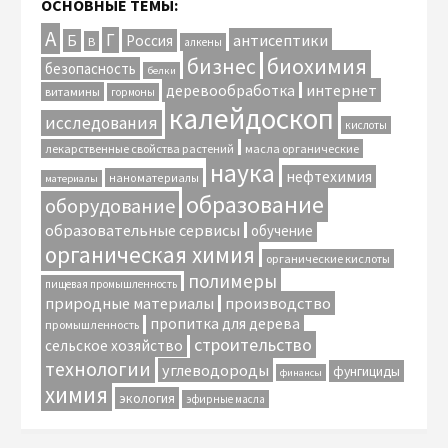
ОСНОВНЫЕ ТЕМЫ:
А
Г
антисептики
Б
Россия
В
алкены
биохимия
бизнес
безопасность
белки
интернет
деревообработка
витамины
гормоны
калейдоскоп
исследования
кислоты
лекарственные свойства растений
масла органические
наука
нефтехимия
наноматериалы
материалы
образование
оборудование
образовательные сервисы
обучение
органическая химия
органические кислоты
полимеры
пищевая промышленность
природные материалы
производство
пропитка для дерева
промышленность
строительство
сельское хозяйство
технологии
углеводороды
фунгициды
финансы
химия
экология
эфирные масла