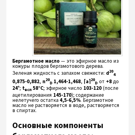
Бергамотное масло
— это эфирное масло из
кожуры плодов бергамотового дерева.
20
Зеленая жидкость с запахом свежести:
d
4
20
20
0,875-0,882
,
n
1,464-1,468
,
⌈a⌉
от
+8
до
D
D
24
°;
t
58°С
; эфирное число
103-120
(после
всп
ацетилирования
145-170
); содержание
нелетучего остатка
4,5-6,5%
. Бергамотное
масло не растворяется в воде, растворяется
в спиртах.
Основные компоненты