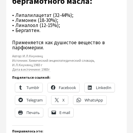
бергамотного масла:
• Липалилацетат (32-44%);
• Лимонен (18-30%);
• Линалоол (12-15%);
• Бергаптен.
Применяется как душистое вещество в
парфюмерии.
Автор: И.Л.Кнунянц
Источник: Химический энциклопедический словарь,
И.Л.Кнунянц,1983 г
Дата в источнике: 1983г
Поделиться ссылкой:
Tumblr
Facebook
LinkedIn
Telegram
X
WhatsApp
Печать
E-mail
Понравилось это: