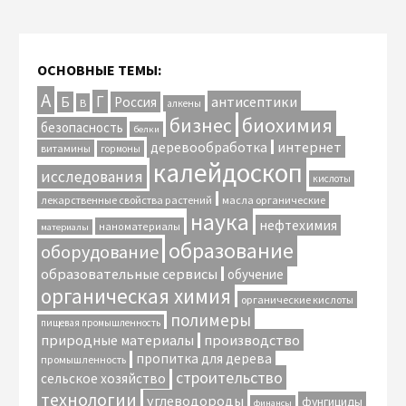
ОСНОВНЫЕ ТЕМЫ:
А
Г
антисептики
Б
Россия
В
алкены
биохимия
бизнес
безопасность
белки
интернет
деревообработка
витамины
гормоны
калейдоскоп
исследования
кислоты
лекарственные свойства растений
масла органические
наука
нефтехимия
наноматериалы
материалы
образование
оборудование
образовательные сервисы
обучение
органическая химия
органические кислоты
полимеры
пищевая промышленность
природные материалы
производство
пропитка для дерева
промышленность
строительство
сельское хозяйство
технологии
углеводороды
фунгициды
финансы