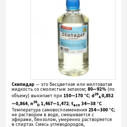
Скипидар
— это бесцветная или желтоватая
жидкость со смолистым запахом;
80—92%
(по
20
объему) выкипает при
150—170 °С
;
d
0,852
4
20
—0,864
,
n
1,467—1,472
;
t
34—38 °С
.
D
всп
Температура самовоспламенения
254—300 °С
;
не растворим в воде, смешивается с
эфирами, бензолом, умеренно растворяется
в спиртах. Смесь углеводородов,