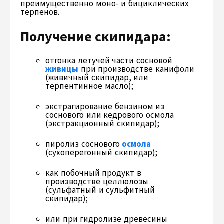
преимущественно моно- и бициклических
терпенов.
Получение скипидара:
отгонка летучей части сосновой
живицы
при производстве канифоли
(живичный скипидар, или
терпентинное масло);
экстрагирование бензином из
соснового или кедрового осмола
(экстракционный скипидар);
пиролиз соснового
осмола
(сухоперегонный скипидар);
как побочный продукт в
производстве целлюлозы
(сульфатный и сульфитный
скипидар);
или при гидролизе древесины