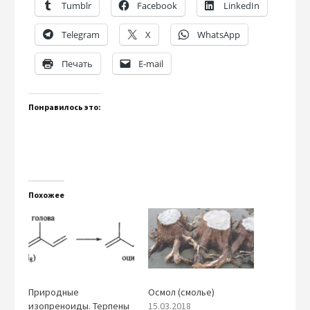
Tumblr
Facebook
LinkedIn
Telegram
X
WhatsApp
Печать
E-mail
Понравилось это:
Похожее
Природные
Осмол (смолье)
изопреноиды. Терпены
15.03.2018