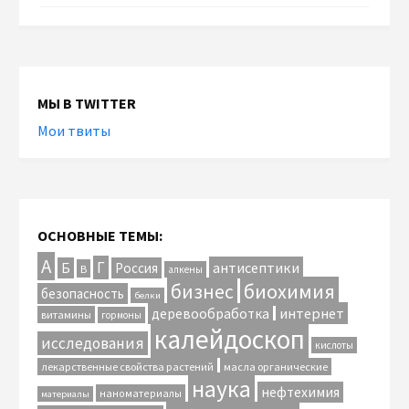
МЫ В TWITTER
Мои твиты
ОСНОВНЫЕ ТЕМЫ:
А
Г
антисептики
Б
Россия
В
алкены
биохимия
бизнес
безопасность
белки
интернет
деревообработка
витамины
гормоны
калейдоскоп
исследования
кислоты
лекарственные свойства растений
масла органические
наука
нефтехимия
наноматериалы
материалы