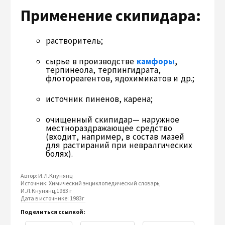
Применение скипидара:
растворитель;
сырье в производстве
камфоры
,
терпинеола, терпингидрата,
флотореагентов, ядохимикатов и др.;
источник пиненов, карена;
очищенный скипидар— наружное
местнораздражающее средство
(входит, например, в состав мазей
для растираний при невралгических
болях).
Автор: И.Л.Кнунянц
Источник: Химический энциклопедический словарь,
И.Л.Кнунянц,1983 г
Дата в источнике: 1983г
Поделиться ссылкой: