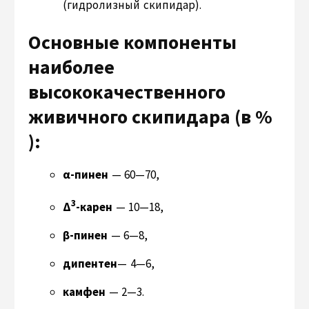
(гидролизный скипидар).
Основные компоненты
наиболее
высококачественного
живичного скипидара (в %
):
α-пинен
— 60—70,
3
Δ
-карен
— 10—18,
β-пинен
— 6—8,
дипентен
— 4—6,
камфен
— 2—3.