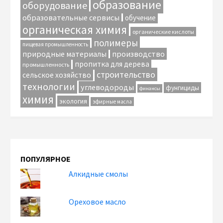
образование
оборудование
образовательные сервисы
обучение
органическая химия
органические кислоты
полимеры
пищевая промышленность
природные материалы
производство
пропитка для дерева
промышленность
строительство
сельское хозяйство
технологии
углеводороды
фунгициды
финансы
химия
экология
эфирные масла
ПОПУЛЯРНОЕ
Алкидные смолы
Ореховое масло