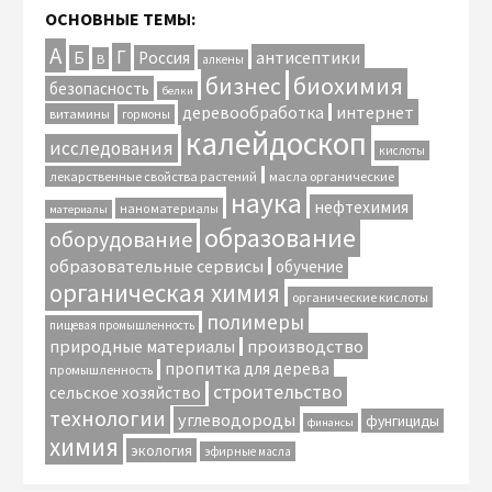
ОСНОВНЫЕ ТЕМЫ:
А
Г
антисептики
Б
Россия
В
алкены
биохимия
бизнес
безопасность
белки
интернет
деревообработка
витамины
гормоны
калейдоскоп
исследования
кислоты
лекарственные свойства растений
масла органические
наука
нефтехимия
наноматериалы
материалы
образование
оборудование
образовательные сервисы
обучение
органическая химия
органические кислоты
полимеры
пищевая промышленность
природные материалы
производство
пропитка для дерева
промышленность
строительство
сельское хозяйство
технологии
углеводороды
фунгициды
финансы
химия
экология
эфирные масла