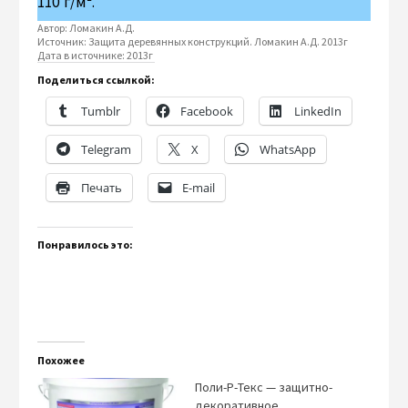
110 г/м².
Автор:
Ломакин А.Д.
Источник:
Защита деревянных конструкций. Ломакин А.Д. 2013г
Дата в источнике:
2013г
Поделиться ссылкой:
Tumblr
Facebook
LinkedIn
Telegram
X
WhatsApp
Печать
E-mail
Понравилось это:
Похожее
Поли-Р-Текс — защитно-
декоративное