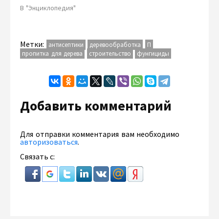
цвета). Эту пропитку
В "Энциклопедия"
можно применять для
любых деревянных
поверхностей – стен,
полов, потолка.
Метки:
антисептики
деревообработка
П
Расход…
пропитка для дерева
строительство
фунгициды
Добавить комментарий
Для отправки комментария вам необходимо
авторизоваться
.
Связать с: