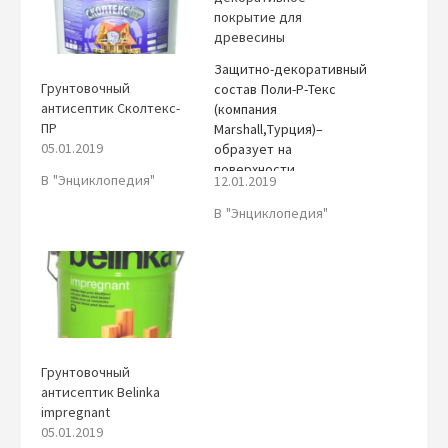
покрытие для
древесины
Защитно-декоративный
Грунтовочный
состав Поли-Р-Текс
антисептик Сколтекс-
(компания
ПР
Marshall,Турция)–
05.01.2019
образует на
поверхности
В "Энциклопедия"
12.01.2019
древесины стойкое
декоративное
В "Энциклопедия"
покрытие,
сохраняющее и
подчеркивающее
природную текстуру
древесины, придавая
ей приятный сочный
цвет. Применяют как
для наружных, так и
Грунтовочный
для внутренних работ.
антисептик Belinka
Выпускают бесцветным
impregnant
и колерованным (22
05.01.2019