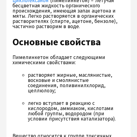
Циклогексанон
(пимелинкетон) – летучая
бесцветная жидкость органического
происхождения, имеющая запах ацетона и
мяты. Легко растворяется в органических
растворителях (спирте, ацетоне, бензоле),
частично растворим в воде.
Основные свойства
Пимелинкетон обладает следующими
химическими свойствами:
растворяет жирные, маслянистые,
восковые и смолянистые
соединения, поливинилхлорид,
целлюлозу;
легко вступает в реакцию с
кислородом, аммиаком, кислотами
любой группы, водородом (при
условии присутствия катализатора).
Вещество относится к группе токсичных