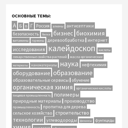
ОСНОВНЫЕ ТЕМЫ:
А
Г
антисептики
Б
Россия
В
алкены
биохимия
бизнес
безопасность
белки
интернет
деревообработка
витамины
гормоны
калейдоскоп
исследования
кислоты
лекарственные свойства растений
масла органические
наука
нефтехимия
наноматериалы
материалы
образование
оборудование
образовательные сервисы
обучение
органическая химия
органические кислоты
полимеры
пищевая промышленность
природные материалы
производство
пропитка для дерева
промышленность
строительство
сельское хозяйство
технологии
углеводороды
фунгициды
финансы
химия
экология