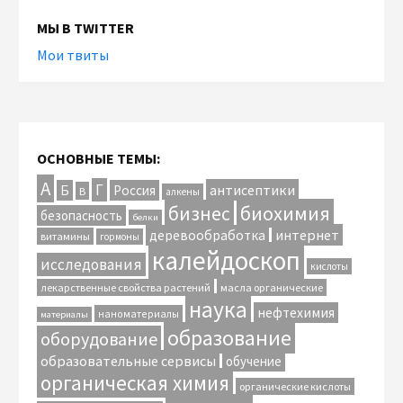
МЫ В TWITTER
Мои твиты
ОСНОВНЫЕ ТЕМЫ:
А
Г
антисептики
Б
Россия
В
алкены
биохимия
бизнес
безопасность
белки
интернет
деревообработка
витамины
гормоны
калейдоскоп
исследования
кислоты
лекарственные свойства растений
масла органические
наука
нефтехимия
наноматериалы
материалы
образование
оборудование
образовательные сервисы
обучение
органическая химия
органические кислоты