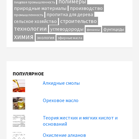
полимеры
пищевая промышленность
природные материалы
производство
пропитка для дерева
промышленность
строительство
сельское хозяйство
технологии
углеводороды
фунгициды
финансы
химия
экология
эфирные масла
ПОПУЛЯРНОЕ
Алкидные смолы
Ореховое масло
Теория жестких и мягких кислот и
оснований
Окисление алканов