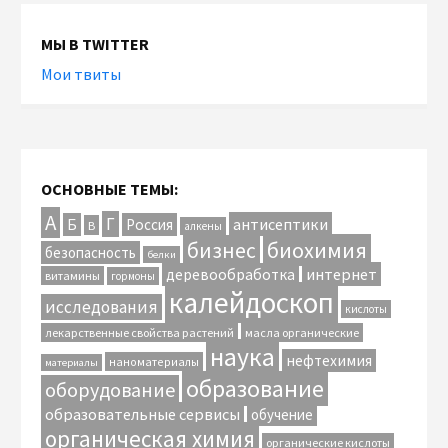
МЫ В TWITTER
Мои твиты
ОСНОВНЫЕ ТЕМЫ:
А
Г
антисептики
Б
Россия
В
алкены
биохимия
бизнес
безопасность
белки
интернет
деревообработка
витамины
гормоны
калейдоскоп
исследования
кислоты
лекарственные свойства растений
масла органические
наука
нефтехимия
наноматериалы
материалы
образование
оборудование
образовательные сервисы
обучение
органическая химия
органические кислоты