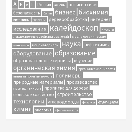
А
Г
антисептики
Б
Россия
В
алкены
биохимия
бизнес
безопасность
белки
интернет
деревообработка
витамины
гормоны
калейдоскоп
исследования
кислоты
лекарственные свойства растений
масла органические
наука
нефтехимия
наноматериалы
материалы
образование
оборудование
образовательные сервисы
обучение
органическая химия
органические кислоты
полимеры
пищевая промышленность
природные материалы
производство
пропитка для дерева
промышленность
строительство
сельское хозяйство
технологии
углеводороды
фунгициды
финансы
химия
экология
эфирные масла