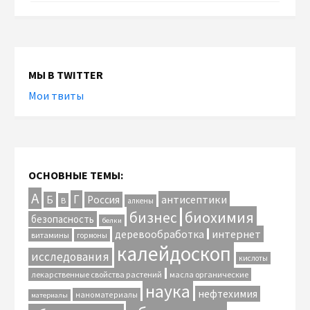
МЫ В TWITTER
Мои твиты
ОСНОВНЫЕ ТЕМЫ:
А
Г
антисептики
Б
Россия
В
алкены
биохимия
бизнес
безопасность
белки
интернет
деревообработка
витамины
гормоны
калейдоскоп
исследования
кислоты
лекарственные свойства растений
масла органические
наука
нефтехимия
наноматериалы
материалы