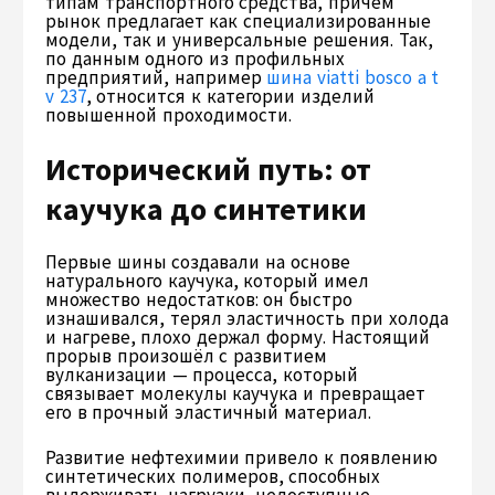
типам транспортного средства, причём
рынок предлагает как специализированные
модели, так и универсальные решения. Так,
по данным одного из профильных
предприятий, например
шина viatti bosco a t
v 237
, относится к категории изделий
повышенной проходимости.
Исторический путь: от
каучука до синтетики
Первые шины создавали на основе
натурального каучука, который имел
множество недостатков: он быстро
изнашивался, терял эластичность при холода
и нагреве, плохо держал форму. Настоящий
прорыв произошёл с развитием
вулканизации — процесса, который
связывает молекулы каучука и превращает
его в прочный эластичный материал.
Развитие нефтехимии привело к появлению
синтетических полимеров, способных