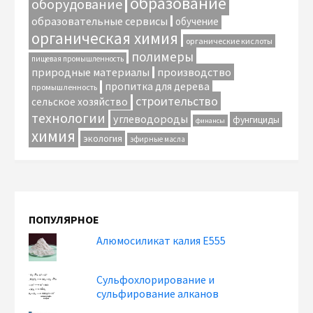
образование
оборудование
образовательные сервисы
обучение
органическая химия
органические кислоты
полимеры
пищевая промышленность
природные материалы
производство
пропитка для дерева
промышленность
строительство
сельское хозяйство
технологии
углеводороды
фунгициды
финансы
химия
экология
эфирные масла
ПОПУЛЯРНОЕ
Алюмосиликат калия Е555
Сульфохлорирование и
сульфирование алканов