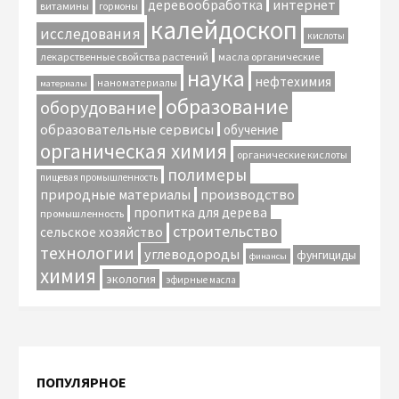
интернет
деревообработка
витамины
гормоны
калейдоскоп
исследования
кислоты
лекарственные свойства растений
масла органические
наука
нефтехимия
наноматериалы
материалы
образование
оборудование
образовательные сервисы
обучение
органическая химия
органические кислоты
полимеры
пищевая промышленность
природные материалы
производство
пропитка для дерева
промышленность
строительство
сельское хозяйство
технологии
углеводороды
фунгициды
финансы
химия
экология
эфирные масла
ПОПУЛЯРНОЕ