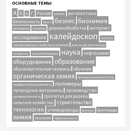
ОСНОВНЫЕ ТЕМЫ:
А
Г
антисептики
Б
Россия
В
алкены
биохимия
бизнес
безопасность
белки
интернет
деревообработка
витамины
гормоны
калейдоскоп
исследования
кислоты
лекарственные свойства растений
масла органические
наука
нефтехимия
наноматериалы
материалы
образование
оборудование
образовательные сервисы
обучение
органическая химия
органические кислоты
полимеры
пищевая промышленность
природные материалы
производство
пропитка для дерева
промышленность
строительство
сельское хозяйство
технологии
углеводороды
фунгициды
финансы
химия
экология
эфирные масла