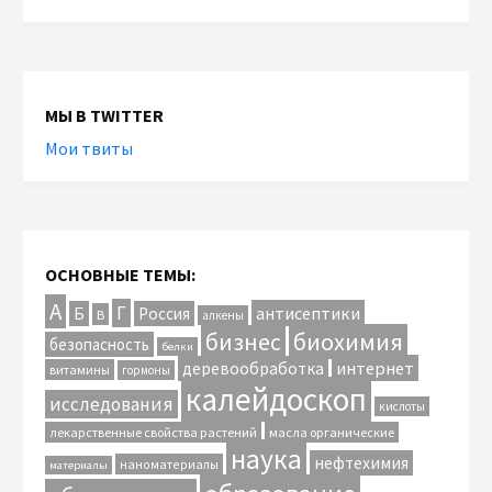
МЫ В TWITTER
Мои твиты
ОСНОВНЫЕ ТЕМЫ:
А
Г
антисептики
Б
Россия
В
алкены
биохимия
бизнес
безопасность
белки
интернет
деревообработка
витамины
гормоны
калейдоскоп
исследования
кислоты
лекарственные свойства растений
масла органические
наука
нефтехимия
наноматериалы
материалы