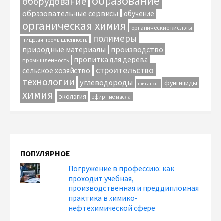
образование
оборудование
образовательные сервисы
обучение
органическая химия
органические кислоты
полимеры
пищевая промышленность
природные материалы
производство
пропитка для дерева
промышленность
строительство
сельское хозяйство
технологии
углеводороды
фунгициды
финансы
химия
экология
эфирные масла
ПОПУЛЯРНОЕ
Погружение в профессию: как
проходит учебная,
производственная и преддипломная
практика в химико-
нефтехимической сфере