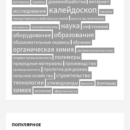
интернет
деревообработка
витамины
гормоны
калейдоскоп
исследования
кислоты
лекарственные свойства растений
масла органические
наука
нефтехимия
наноматериалы
материалы
образование
оборудование
образовательные сервисы
обучение
органическая химия
органические кислоты
полимеры
пищевая промышленность
природные материалы
производство
пропитка для дерева
промышленность
строительство
сельское хозяйство
технологии
углеводороды
фунгициды
финансы
химия
экология
эфирные масла
ПОПУЛЯРНОЕ