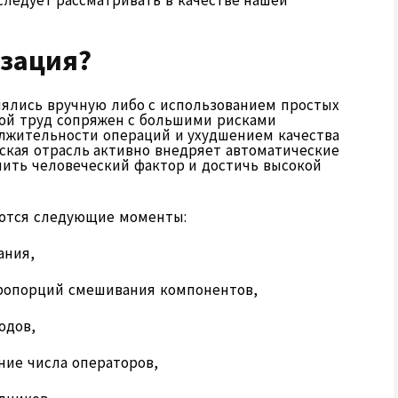
следует рассматривать в качестве нашей
изация?
ялись вручную либо с использованием простых
ой труд сопряжен с большими рисками
лжительности операций и ухудшением качества
ская отрасль активно внедряет автоматические
ить человеческий фактор и достичь высокой
ются следующие моменты:
ания,
ропорций смешивания компонентов,
одов,
ие числа операторов,