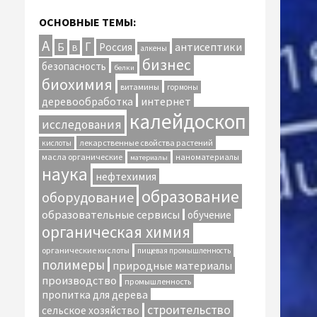
ОСНОВНЫЕ ТЕМЫ:
А
Г
антисептики
Б
Россия
В
алкены
бизнес
безопасность
белки
биохимия
витамины
гормоны
интернет
деревообработка
калейдоскоп
исследования
лекарственные свойства растений
кислоты
масла органические
наноматериалы
материалы
наука
нефтехимия
образование
оборудование
образовательные сервисы
обучение
органическая химия
органические кислоты
пищевая промышленность
полимеры
природные материалы
производство
промышленность
пропитка для дерева
строительство
сельское хозяйство