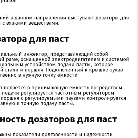
дников.
ний в данном направлении выступают дозаторы для
ы с вязкими веществами.
затора для паст
ециальный инжектор, представляющий собой
ой раме, оснащенной электродвигателем и системой
циальным устройством подачи пасты, которое
й стали и поршня. Подключенный к крышке рукав
твенно в нужную точку емкости.
ал подается в принимающую емкость посредством
ь подачи регулируется частотным регулятором
 поршня с регулируемыми паузами контролируется
авную и точную подачу пасты.
ность дозаторов для паст
жны показатели долговечности и надежности