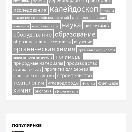
интернет
деревообработка
витамины
гормоны
калейдоскоп
исследования
кислоты
лекарственные свойства растений
масла органические
наука
нефтехимия
наноматериалы
материалы
образование
оборудование
образовательные сервисы
обучение
органическая химия
органические кислоты
полимеры
пищевая промышленность
природные материалы
производство
пропитка для дерева
промышленность
строительство
сельское хозяйство
технологии
углеводороды
фунгициды
финансы
химия
экология
эфирные масла
ПОПУЛЯРНОЕ