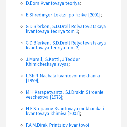
D.Bom Kvantovaya teoriya
;
E.Shredinger Lektzii po fizike [2001]
;
G.D.B’erken, S.D.Drell Relyatevistskaya
kvantovaya teoriya tom 1
;
G.D.B’erken, S.D.Drell Relyatevistskaya
kvantovaya teoriya tom 2
;
J.Marell, S.Kettl, J.Tedder
Khimicheskaya svyaz
;
L.Shiff Nachala kvantovoi mekhaniki
[1959]
;
M.H.Karapetyantz, S.I.Drakin Stroenie
veschestva [1978]
;
N.F.Stepanov Kvantovaya mekhanika i
kvantovaya khimiya [2001]
;
P.A.M.Dirak Printzipy kvantovoi