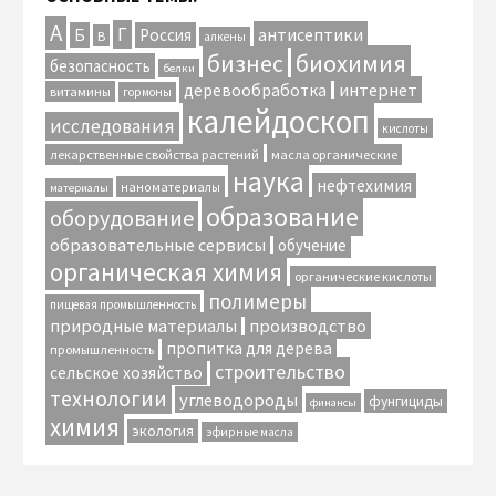
А
Г
антисептики
Б
Россия
В
алкены
биохимия
бизнес
безопасность
белки
интернет
деревообработка
витамины
гормоны
калейдоскоп
исследования
кислоты
лекарственные свойства растений
масла органические
наука
нефтехимия
наноматериалы
материалы
образование
оборудование
образовательные сервисы
обучение
органическая химия
органические кислоты
полимеры
пищевая промышленность
природные материалы
производство
пропитка для дерева
промышленность
строительство
сельское хозяйство
технологии
углеводороды
фунгициды
финансы
химия
экология
эфирные масла