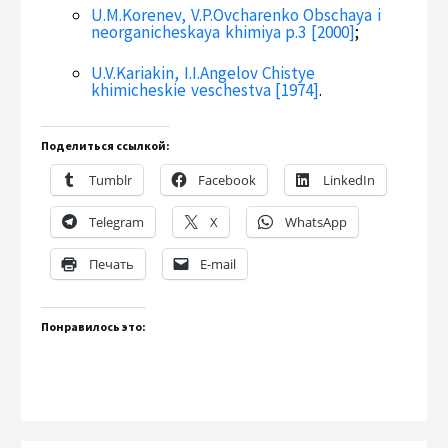
U.M.Korenev, V.P.Ovcharenko Obschaya i
neorganicheskaya khimiya p.3 [2000]
;
U.V.Kariakin, I.I.Angelov Chistye
khimicheskie veschestva [1974]
.
Поделиться ссылкой:
Tumblr
Facebook
LinkedIn
Telegram
X
WhatsApp
Печать
E-mail
Понравилось это: