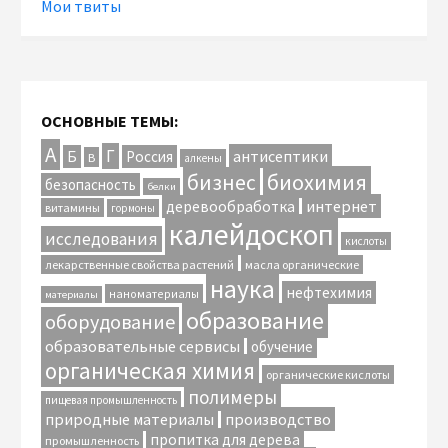
Мои твиты
ОСНОВНЫЕ ТЕМЫ:
А
Г
антисептики
Б
Россия
В
алкены
биохимия
бизнес
безопасность
белки
интернет
деревообработка
витамины
гормоны
калейдоскоп
исследования
кислоты
лекарственные свойства растений
масла органические
наука
нефтехимия
наноматериалы
материалы
образование
оборудование
образовательные сервисы
обучение
органическая химия
органические кислоты
полимеры
пищевая промышленность
природные материалы
производство
пропитка для дерева
промышленность