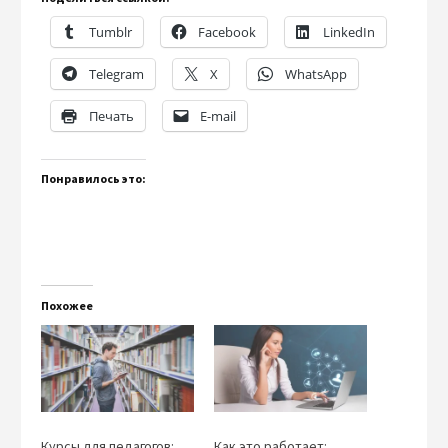
Tumblr
Facebook
LinkedIn
Telegram
X
WhatsApp
Печать
E-mail
Понравилось это:
Похожее
Курсы для педагогов:
Как это работает: