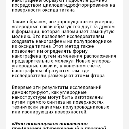
нанографены образуют подобные домино
посредством циклодегидрофторирования на
поверхности оксида титана.
Таким образом, все «пропущенные» углерод-
углеродные связи образуются друг за другом
в формации, которая напоминает замкнутую
молнию. Это позволяет исследователям
создавать нанографены на полупроводнике
из оксида титана. Этот метод также
позволяет им определять форму
нанографена путем изменения расположения
предварительных молекул. Новые углерод-
углеродные связи и, в конечном счете,
нанографены образуются там, где
исследователи размещают атомы фтора.
Впервые эти результаты исследований
демонстрируют, как углеродные
наноструктуры могут быть изготовлены
путем прямого синтеза на поверхностях
технически значимых полупроводниковых
или изолирующих поверхностей.
«Это новаторское новшество
предлагает эффективный и простой