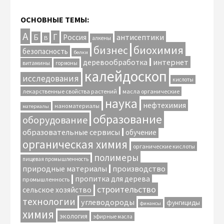
ОСНОВНЫЕ ТЕМЫ:
А
Г
антисептики
Б
Россия
В
алкены
биохимия
бизнес
безопасность
белки
интернет
деревообработка
витамины
гормоны
калейдоскоп
исследования
кислоты
лекарственные свойства растений
масла органические
наука
нефтехимия
наноматериалы
материалы
образование
оборудование
образовательные сервисы
обучение
органическая химия
органические кислоты
полимеры
пищевая промышленность
природные материалы
производство
пропитка для дерева
промышленность
строительство
сельское хозяйство
технологии
углеводороды
фунгициды
финансы
химия
экология
эфирные масла