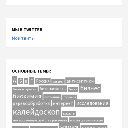
МЫ В TWITTER
Мои твиты
ОСНОВНЫЕ ТЕМЫ:
А
Г
антисептики
Б
Россия
В
алкены
бизнес
безопасность
базовые термины
белки
биохимия
витамины
гормоны
исследования
интернет
деревообработка
калейдоскоп
кислоты
лекарственные свойства растений
масла органические
наука