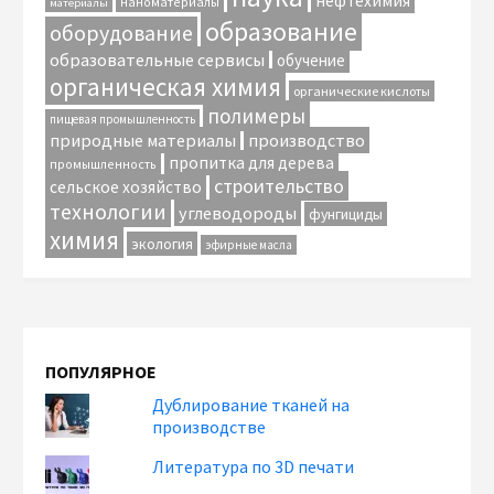
нефтехимия
наноматериалы
материалы
образование
оборудование
образовательные сервисы
обучение
органическая химия
органические кислоты
полимеры
пищевая промышленность
природные материалы
производство
пропитка для дерева
промышленность
строительство
сельское хозяйство
технологии
углеводороды
фунгициды
химия
экология
эфирные масла
ПОПУЛЯРНОЕ
Дублирование тканей на
производстве
Литература по 3D печати