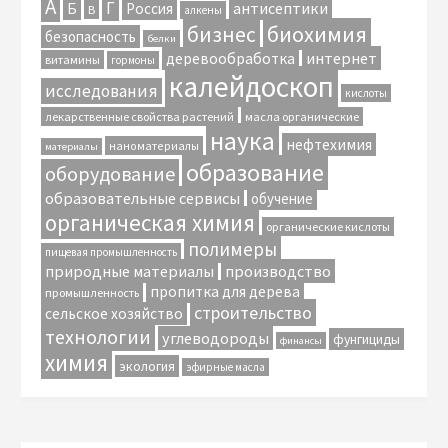
А
Г
антисептики
Б
Россия
В
алкены
биохимия
бизнес
безопасность
белки
интернет
деревообработка
витамины
гормоны
калейдоскоп
исследования
кислоты
лекарственные свойства растений
масла органические
наука
нефтехимия
наноматериалы
материалы
образование
оборудование
образовательные сервисы
обучение
органическая химия
органические кислоты
полимеры
пищевая промышленность
природные материалы
производство
пропитка для дерева
промышленность
строительство
сельское хозяйство
технологии
углеводороды
фунгициды
финансы
химия
экология
эфирные масла