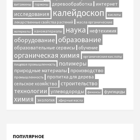
интернет
деревообработка
витамины
гормоны
калейдоскоп
исследования
кислоты
лекарственные свойства растений
масла органические
наука
нефтехимия
наноматериалы
материалы
образование
оборудование
образовательные сервисы
обучение
органическая химия
органические кислоты
полимеры
пищевая промышленность
природные материалы
производство
пропитка для дерева
промышленность
строительство
сельское хозяйство
технологии
углеводороды
фунгициды
финансы
химия
экология
эфирные масла
ПОПУЛЯРНОЕ