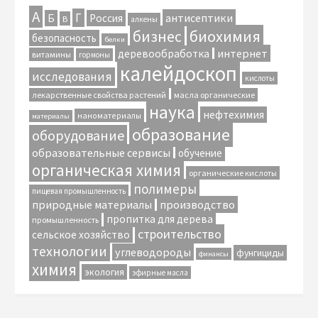
А
Г
антисептики
Б
Россия
В
алкены
биохимия
бизнес
безопасность
белки
интернет
деревообработка
витамины
гормоны
калейдоскоп
исследования
кислоты
лекарственные свойства растений
масла органические
наука
нефтехимия
наноматериалы
материалы
образование
оборудование
образовательные сервисы
обучение
органическая химия
органические кислоты
полимеры
пищевая промышленность
природные материалы
производство
пропитка для дерева
промышленность
строительство
сельское хозяйство
технологии
углеводороды
фунгициды
финансы
химия
экология
эфирные масла