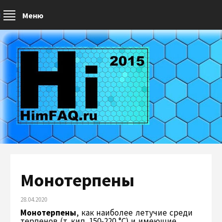
Меню
Монотерпены
28.04.2020
Монотерпены
, как наиболее летучие среди
терпенов (т. кип. 150-220 °С) и имеющие