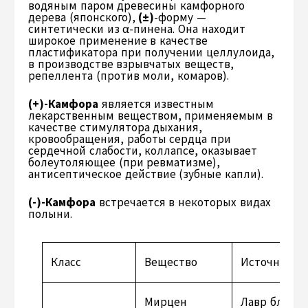
водяным паром древесины камфорного
дерева (японского),
(±)
-форму —
синтетически из α-пинена. Она находит
широкое применение в качестве
пластификатора при получении целлулоида,
в производстве взрывчатых веществ,
репеллента (против моли, комаров).
(+)-Камфора
является известным
лекарственным веществом, применяемым в
качестве стимулятора дыхания,
кровообращения, работы сердца при
сердечной слабости, коллапсе, оказывает
болеутоляющее (при ревматизме),
антисептическое действие (зубные капли).
(-)-Камфора
встречается в некоторых видах
полыни.
Класс
Вещество
Источник
Мирцен
Лавр благо