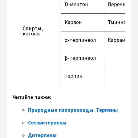
D-ментон
Перечное м
Карвон
Тминное, ук
Спирты,
кетоны
α-терпинеол
Кардамон
β-терпинеол
терпин
Читайте также:
Природные изопреноиды. Терпены
Сесквитерпены
Дитерпены