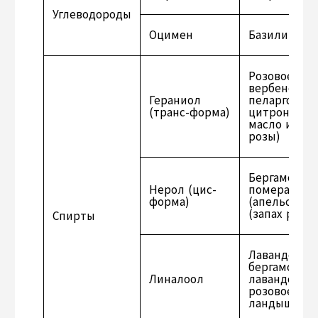
Углеводороды
Оцимен
Базилик
Розовое, ге
вербеновое,
Гераниол
пеларгоново
(транс-форма)
цитронелло
масло иланг-
розы)
Бергамотное
Нерол (цис-
померанцев
форма)
(апельсинов
(запах розы)
Спирты
Лавандовое,
бергамотное
Линалоол
лавандовое,
розовое мас
ландыша).