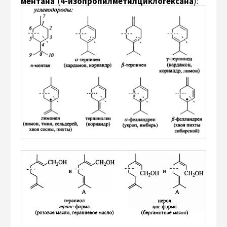
ментана
(
4-изопропилметилциклогексана
):