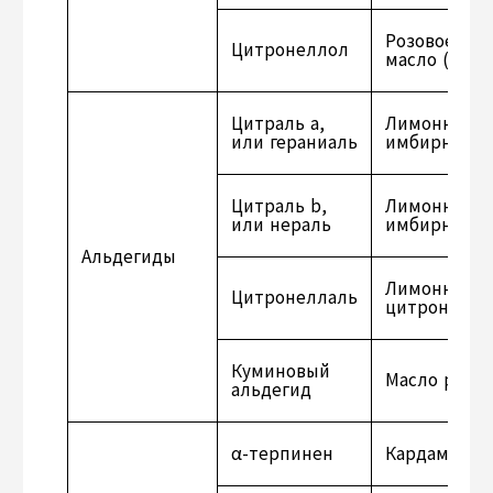
Розовое мас
Цитронеллол
масло (запах
Цитраль a,
Лимонное, э
или гераниаль
имбирное м
Цитраль b,
Лимонное, э
или нераль
имбирное м
Альдегиды
Лимонное, э
Цитронеллаль
цитронеллов
Куминовый
Масло римс
альдегид
α-терпинен
Кардамон, 