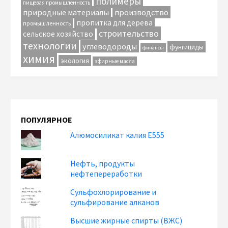
полимеры
пищевая промышленность
природные материалы
производство
пропитка для дерева
промышленность
строительство
сельское хозяйство
технологии
углеводороды
фунгициды
финансы
химия
экология
эфирные масла
ПОПУЛЯРНОЕ
Алюмосиликат калия Е555
Нефть, продукты
нефтепереработки
Сульфохлорирование и
сульфирование алканов
Высшие жирные спирты (ВЖС)