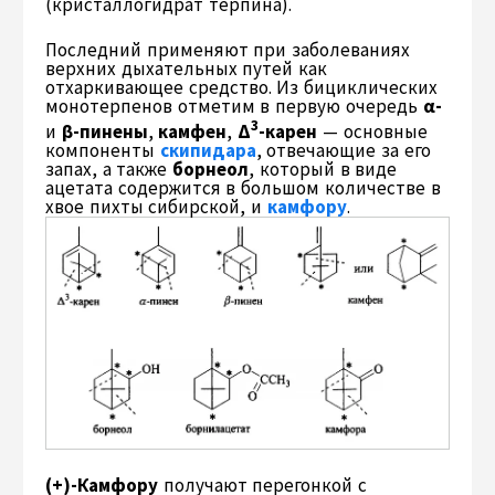
(кристаллогидрат терпина).
Последний применяют при заболеваниях
верхних дыхательных путей как
отхаркивающее средство. Из бициклических
монотерпенов отметим в первую очередь
α-
3
и
β-пинены
,
камфен
,
Δ
-карен
— основные
компоненты
скипидара
, отвечающие за его
запах, а также
борнеол
, который в виде
ацетата содержится в большом количестве в
хвое пихты сибирской, и
камфору
.
(+)-Камфору
получают перегонкой с