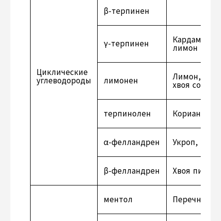
β-терпинен
Кардамон, к
γ-терпинен
лимон
Циклические
Лимон, тмин
углеводороды
лимонен
хвоя сосны,
терпинолен
Кориандр
α-фелландрен
Укроп, имби
β-фелландрен
Хвоя пихты 
ментол
Перечная м