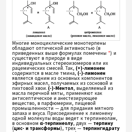
Многие моноциклические монотерпены
обладают оптической активностью (в
приведенных выше формулах помечены
*
) и
существуют в природе в виде
индивидуальных стереоизомеров или их
рацемических смесей. Так,
(+)-лимонен
содержится в масле тмина,
(-)-лимонен
является одним из основных компонентов
эфирных масел, получаемых из сосновой и
пихтовой хвои.
(-)-Ментол
, выделяемый из
масла перечной мяты, применяют как
антисептическое и анестезирующее
вещество, в парфюмерии, пищевой
промышленности — для придания мятного
запаха и вкуса. Присоединение к лимонену
одной молекулы воды ведет к терпинеолам,
в основном
α-терпинеолу
, двух —
терпину
(
цис- и трансформы
), трех —
терпингидрату