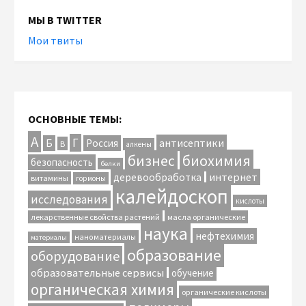
МЫ В TWITTER
Мои твиты
ОСНОВНЫЕ ТЕМЫ:
А
Г
антисептики
Б
Россия
В
алкены
биохимия
бизнес
безопасность
белки
интернет
деревообработка
витамины
гормоны
калейдоскоп
исследования
кислоты
лекарственные свойства растений
масла органические
наука
нефтехимия
наноматериалы
материалы
образование
оборудование
образовательные сервисы
обучение
органическая химия
органические кислоты