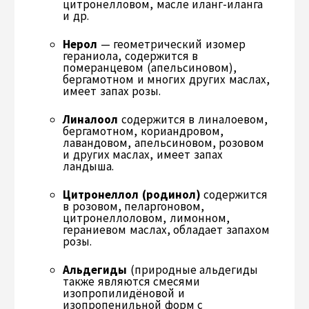
цитронелловом, масле иланг-иланга
и др.
Нерол
— геометрический изомер
гераниола, содержится в
померанцевом (апельсиновом),
бергамотном и многих других маслах,
имеет запах розы.
Линалоол
содержится в линалоевом,
бергамотном, кориандровом,
лавандовом, апельсиновом, розовом
и других маслах, имеет запах
ландыша.
Цитронеллол (родинол)
содержится
в розовом, пеларгоновом,
цитронеллоловом, лимонном,
гераниевом маслах, обладает запахом
розы.
Альдегиды
(природные альдегиды
также являются смесями
изопропилидёновой и
изопропенильной форм с