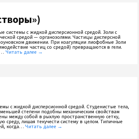
створы»)
е системы с жидкой дисперсионной средой. 3оли с
ической средой — органозолями. Частицы дисперсной
роуновском движении. При коагуляции лиофобные 3оли
аимодействие частиц со средой) превращаются в гели.
ые…
Читать далее →
емы с жидкой дисперсионной средой. Студенистые тела,
 меньшей степени подобны механическим свойствам
ены между собой в рыхлую пространственную сетку,
ую среду, лишая текучести систему в целом. Типичные
лей, когда…
Читать далее →