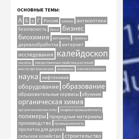
ОСНОВНЫЕ ТЕМЫ:
А
Г
антисептики
Б
Россия
В
алкены
бизнес
безопасность
белки
биохимия
витамины
гормоны
интернет
деревообработка
калейдоскоп
исследования
лекарственные свойства растений
кислоты
масла органические
наноматериалы
материалы
наука
нефтехимия
образование
оборудование
образовательные сервисы
обучение
органическая химия
органические кислоты
пищевая промышленность
полимеры
природные материалы
производство
промышленность
пропитка для дерева
строительство
сельское хозяйство