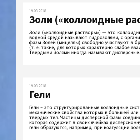
19.03.2018
Золи («коллоидные ра
Золи («коллоидные растворы») — это коллоидны
водной средой называют гидрозолями, с орган
фазы 3олей (мицеллы) свободно участвуют в б
(т. е. такие, для которых характерно слабое вз
Твердыми 3олями иногда называют дисперсн
19.03.2018
Гели
Гели – это структурированные коллоидные сист
механические свойства которых в большей или
твердых тел. Частицы дисперсной фазы соедин
которая содержит в своих ячейках дисперсионн
гели образуются, например, при коагуляции зо