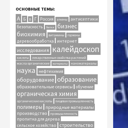
ОСНОВНЫЕ ТЕМЫ:
А
Г
антисептики
Б
Россия
В
алкены
бизнес
безопасность
белки
биохимия
витамины
гормоны
интернет
деревообработка
калейдоскоп
исследования
лекарственные свойства растений
кислоты
масла органические
наноматериалы
материалы
наука
нефтехимия
образование
оборудование
образовательные сервисы
обучение
органическая химия
органические кислоты
пищевая промышленность
полимеры
природные материалы
производство
промышленность
пропитка для дерева
строительство
сельское хозяйство