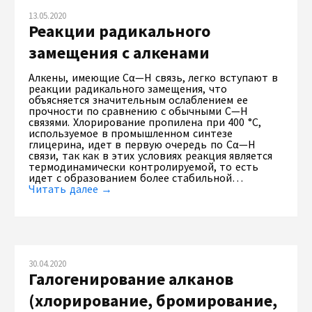
13.05.2020
Реакции радикального
замещения с алкенами
Алкены, имеющие Сα—Н связь, легко вступают в
реакции радикального замещения, что
объясняется значительным ослаблением ее
прочности по сравнению с обычными С—Н
связями. Хлорирование пропилена при 400 °С,
используемое в промышленном синтезе
глицерина, идет в первую очередь по Сα—Н
связи, так как в этих условиях реакция является
термодинамически контролируемой, то есть
идет с образованием более стабильной…
Читать далее →
30.04.2020
Галогенирование алканов
(хлорирование, бромирование,