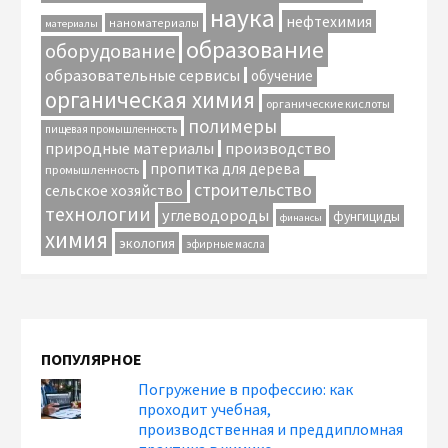
наука
нефтехимия
наноматериалы
материалы
образование
оборудование
образовательные сервисы
обучение
органическая химия
органические кислоты
полимеры
пищевая промышленность
природные материалы
производство
пропитка для дерева
промышленность
строительство
сельское хозяйство
технологии
углеводороды
фунгициды
финансы
химия
экология
эфирные масла
ПОПУЛЯРНОЕ
Погружение в профессию: как
проходит учебная,
производственная и преддипломная