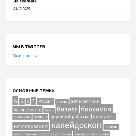
на склонах
04.12.2025
МЫ В TWITTER
Мои твиты
ОСНОВНЫЕ ТЕМЫ:
А
Г
антисептики
Б
Россия
В
алкены
биохимия
бизнес
безопасность
белки
интернет
деревообработка
витамины
гормоны
калейдоскоп
исследования
кислоты
лекарственные свойства растений
масла органические