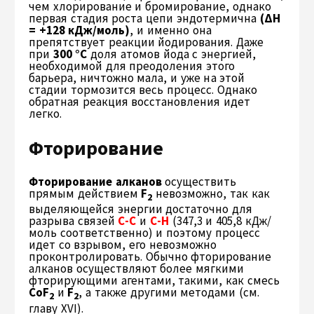
чем хлорирование и бромирование, однако
первая стадия роста цепи эндотермична
(ΔН
= +128 кДж/моль)
, и именно она
препятствует реакции йодирования. Даже
при
300 °С
доля атомов йода с энергией,
необходимой для преодоления этого
барьера, ничтожно мала, и уже на этой
стадии тормозится весь процесс. Однако
обратная реакция восстановления идет
легко.
Фторирование
Фторирование алканов
осуществить
прямым действием
F
невозможно, так как
2
выделяющейся энергии достаточно для
разрыва связей
С-С
и
С-Н
(347,3 и 405,8 кДж/
моль соответственно) и поэтому процесс
идет со взрывом, его невозможно
проконтролировать. Обычно фторирование
алканов осуществляют более мягкими
фторирующими агентами, такими, как смесь
CoF
и
F
, а также другими методами (см.
2
2
главу XVI).