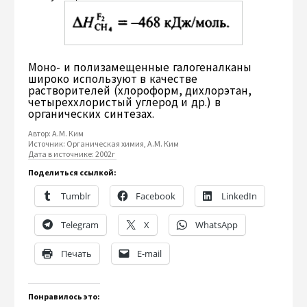
Моно- и полизамещенные галогеналканы
широко используют в качестве
растворителей (хлороформ, дихлорэтан,
четыреххлористый углерод и др.) в
органических синтезах.
Автор:
А.М. Ким
Источник:
Органическая химия, А.М. Ким
Дата в источнике:
2002г
Поделиться ссылкой:
Tumblr
Facebook
LinkedIn
Telegram
X
WhatsApp
Печать
E-mail
Понравилось это: