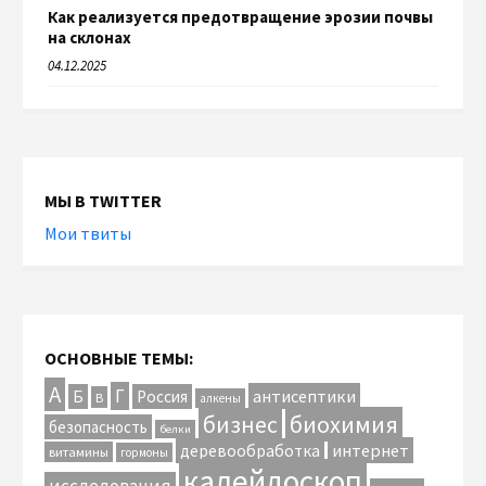
Как реализуется предотвращение эрозии почвы
на склонах
04.12.2025
МЫ В TWITTER
Мои твиты
ОСНОВНЫЕ ТЕМЫ:
А
Г
антисептики
Б
Россия
В
алкены
биохимия
бизнес
безопасность
белки
интернет
деревообработка
витамины
гормоны
калейдоскоп