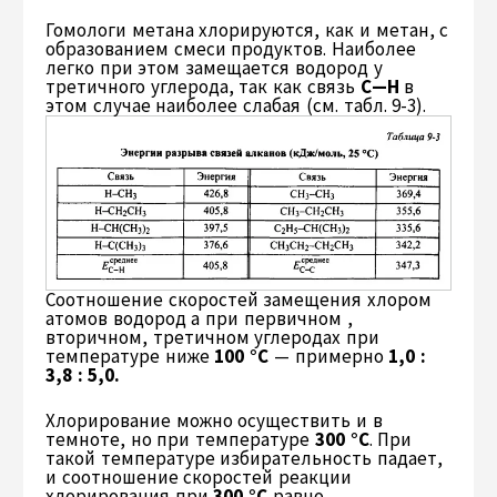
Гомологи метана хлорируются, как и метан, с
образованием смеси продуктов. Наиболее
легко при этом замещается водород у
третичного углерода, так как связь
С—Н
в
этом случае наиболее слабая (см. табл. 9-3).
Соотношение скоростей замещения хлором
атомов водород а при первичном ,
вторичном, третичном углеродах при
температуре ниже
100 °С
— примерно
1,0 :
3,8 : 5,0.
Хлорирование можно осуществить и в
темноте, но при температуре
300 °С
. При
такой температуре избирательность падает,
и соотношение скоростей реакции
хлорирования при
300 °С
равно,