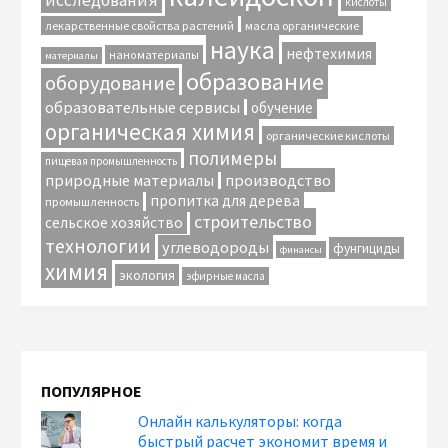
исследования
кислоты
лекарственные свойства растений
масла органические
наука
нефтехимия
наноматериалы
материалы
образование
оборудование
образовательные сервисы
обучение
органическая химия
органические кислоты
полимеры
пищевая промышленность
природные материалы
производство
пропитка для дерева
промышленность
строительство
сельское хозяйство
технологии
углеводороды
фунгициды
финансы
химия
экология
эфирные масла
ПОПУЛЯРНОЕ
Онлайн калькуляторы: когда
быстрый расчет экономит время и