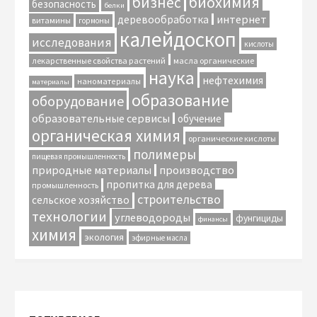
биохимия
бизнес
безопасность
белки
интернет
деревообработка
витамины
гормоны
калейдоскоп
исследования
кислоты
лекарственные свойства растений
масла органические
наука
нефтехимия
наноматериалы
материалы
образование
оборудование
образовательные сервисы
обучение
органическая химия
органические кислоты
полимеры
пищевая промышленность
природные материалы
производство
пропитка для дерева
промышленность
строительство
сельское хозяйство
технологии
углеводороды
фунгициды
финансы
химия
экология
эфирные масла