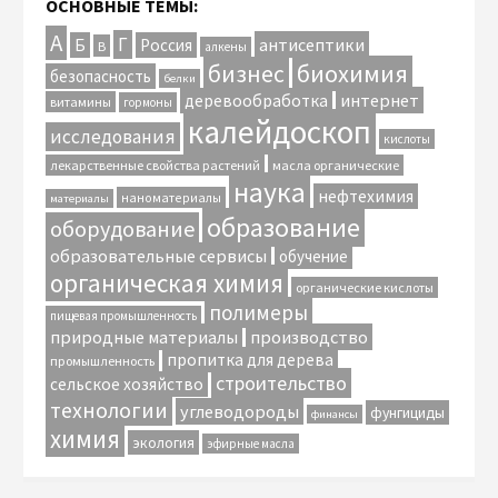
ОСНОВНЫЕ ТЕМЫ:
А
Г
антисептики
Б
Россия
В
алкены
биохимия
бизнес
безопасность
белки
интернет
деревообработка
витамины
гормоны
калейдоскоп
исследования
кислоты
лекарственные свойства растений
масла органические
наука
нефтехимия
наноматериалы
материалы
образование
оборудование
образовательные сервисы
обучение
органическая химия
органические кислоты
полимеры
пищевая промышленность
природные материалы
производство
пропитка для дерева
промышленность
строительство
сельское хозяйство
технологии
углеводороды
фунгициды
финансы
химия
экология
эфирные масла