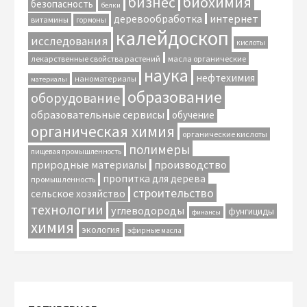
биохимия
бизнес
безопасность
белки
интернет
деревообработка
витамины
гормоны
калейдоскоп
исследования
кислоты
лекарственные свойства растений
масла органические
наука
нефтехимия
наноматериалы
материалы
образование
оборудование
образовательные сервисы
обучение
органическая химия
органические кислоты
полимеры
пищевая промышленность
природные материалы
производство
пропитка для дерева
промышленность
строительство
сельское хозяйство
технологии
углеводороды
фунгициды
финансы
химия
экология
эфирные масла